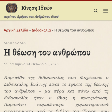
Κίνηση Ιδεών
Μετάβαση στο περιεχόμενο
Search
Με
περί του Δρόμου του Ανθρώπου Θεού
Αρχική Σελίδα
»
Διδασκαλία
»
Η θέωση του ανθρώπου
ΔΙΔΑΣΚΑΛΊΑ
Η θέωση του ανθρώπου
δημοσιευμένο
24 Οκτωβρίου, 2020
Κορωνίδα της διδασκαλίας που διοχέτευσε ο
Διδάσκαλος Ιωάννης είναι το εφικτό της θέωσης
του ανθρώπου – μα πέρα και πάνω από τη
διδασκαλία, ήταν ο ίδιος η πραγμάτωση.
Παρακάτω παραθέτουμε χαρακτηριστικά
αποσπάσματα από τα βιβλία του ΄Έργου, που