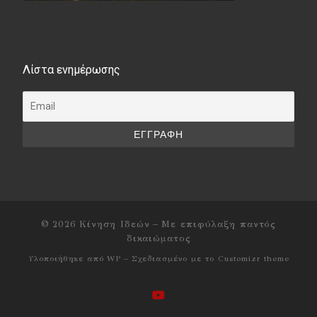
Λίστα ενημέρωσης
© 2026
Κίνηση Ιδεών
– Με επιφύλαξη παντός
δικαιώματος
Υλοποιήθηκε από
WP
– Σχεδιασμένο με το
Customizr theme