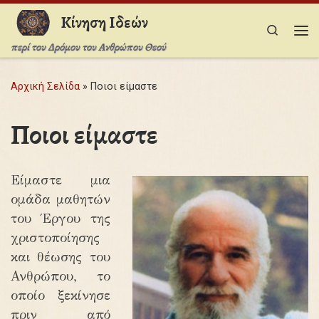
Κίνηση Ιδεών
Μετάβαση στο περιεχόμενο
Search
Με
περί του Δρόμου του Ανθρώπου Θεού
Αρχική Σελίδα
»
Ποιοι είμαστε
Ποιοι είμαστε
Είμαστε μια
ομάδα μαθητών
του Έργου της
χριστοποίησης
και θέωσης του
Ανθρώπου, το
οποίο ξεκίνησε
πριν από