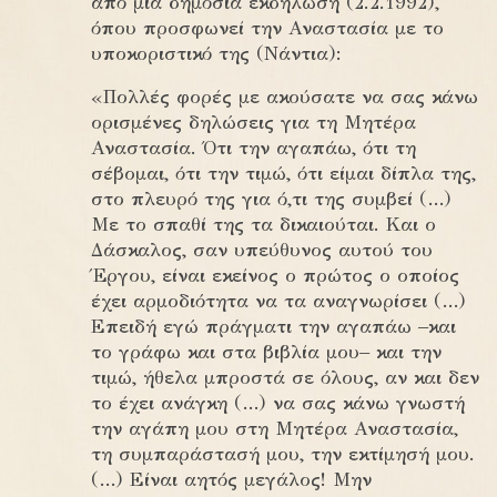
από μια δημόσια εκδήλωση (2.2.1992),
όπου προσφωνεί την Αναστασία με το
υποκοριστικό της (Νάντια):
«Πολλές φορές με ακούσατε να σας κάνω
ορισμένες δηλώσεις για τη Μητέρα
Αναστασία. Ότι την αγαπάω, ότι τη
σέβομαι, ότι την τιμώ, ότι είμαι δίπλα της,
στο πλευρό της για ό,τι της συμβεί (…)
Με το σπαθί της τα δικαιούται. Και ο
Δάσκαλος, σαν υπεύθυνος αυτού του
Έργου, είναι εκείνος ο πρώτος ο οποίος
έχει αρμοδιότητα να τα αναγνωρίσει (…)
Επειδή εγώ πράγματι την αγαπάω –και
το γράφω και στα βιβλία μου– και την
τιμώ, ήθελα μπροστά σε όλους, αν και δεν
το έχει ανάγκη (…) να σας κάνω γνωστή
την αγάπη μου στη Μητέρα Αναστασία,
τη συμπαράστασή μου, την εκτίμησή μου.
(…) Είναι αητός μεγάλος! Μην