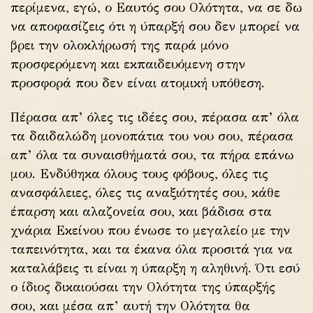
περίμενα, εγώ, ο Εαυτός σου Ολότητα, να σε δω
να αποφασίζεις ότι η ύπαρξή σου δεν μπορεί να
βρει την ολοκλήρωσή της παρά μόνο
προσφερόμενη και εκπαιδευόμενη στην
προσφορά που δεν είναι ατομική υπόθεση.
Πέρασα απ’ όλες τις ιδέες σου, πέρασα απ’ όλα
τα δαιδαλώδη μονοπάτια του νου σου, πέρασα
απ’ όλα τα συναισθήματά σου, τα πήρα επάνω
μου. Ενδύθηκα όλους τους φόβους, όλες τις
ανασφάλειες, όλες τις αναξιότητές σου, κάθε
έπαρση και αλαζονεία σου, και βάδισα στα
χνάρια Εκείνου που ένωσε το μεγαλείο με την
ταπεινότητα, και τα έκανα όλα προσιτά για να
καταλάβεις τι είναι η ύπαρξη η αληθινή. Ότι εσύ
ο ίδιος δικαιούσαι την Ολότητα της ύπαρξής
σου, και μέσα απ’ αυτή την Ολότητα θα