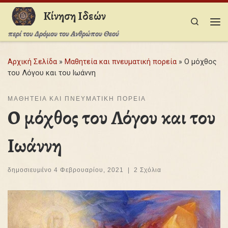
Κίνηση Ιδεών
Μετάβαση στο περιεχόμενο
Search
Με
περί του Δρόμου του Ανθρώπου Θεού
Αρχική Σελίδα
»
Μαθητεία και πνευματική πορεία
»
Ο μόχθος
του Λόγου και του Ιωάννη
ΜΑΘΗΤΕΊΑ ΚΑΙ ΠΝΕΥΜΑΤΙΚΉ ΠΟΡΕΊΑ
Ο μόχθος του Λόγου και του
Ιωάννη
δημοσιευμένο
4 Φεβρουαρίου, 2021
|
2 Σχόλια