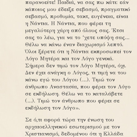
παρανοείτε! Παιδιά, να σας πω κάτι: εάν
κάποιος μου έδειξε σεβασμό, πραγματικό
σεβασμό, προθυμία, τακτ, ευγένεια, είναι
η Νάντια. Η Νάντια, που φέρει τη
μεγαλύτερη χάρη από όλους σας. Έτσι
σας το λέω, για να το ‘χετε υπόψη σας…
Θέλω να κάνω έναν διαχωρισμό λεπτό.
Όλοι ξέρετε ότι η Νάντια εκπροσωπεί τον
Λόγο Μητέρα και τον Λόγο γενικά.
Σήμερα δεν τιμώ τον Λόγο Μητέρα, όχι.
Δεν έχει ανάγκη ο Λόγος, τι τιμή να του
κάνω εγώ του Λόγου (…). Τιμώ τον
άνθρωπο Αναστασία, που φέρει τον Λόγο
σε εκδήλωση. Θέλω να το καταλάβετε
(…). Τιμώ τον άνθρωπο που φέρει σε
εκδήλωση τον Λόγο».
Σε ό,τι αφορά τώρα την ένωση του
αρχαιοελληνικού εσωτερισμού με τον
Χριστιανισμό, δεδομένου ότι η Ελλάδα