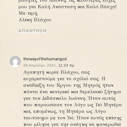
μαθητές του Ιωάννη, τις καλύτερες ευχές
μου για Καλή Ανάσταση και Καλό Πάσχα!
Με τιμή,
Αλίκη Βλάχου
ΑΠΆΝΤΗΣΗ
thewayofthehumangod
28 Απριλίου, 2021,
11:33 πμ
Αγαπητή κυρία Βλάχου, σας
ευχαριστούμε για το σχόλιό σας. Η
ανάδειξη του Έργου της Μητρός ήταν
πάντα ένα κεντρικό και θεμελιακό ζήτημα
για τον Διδάσκαλο Ιωάννη. Ήταν αυτός
που παρουσίασε τον Λόγο ως Υιό Μητέρα
και, επομένως, τη Μητέρα ως Λόγο
ταυτόσημο με τον Υιό. Ήταν αυτός επίσης
που μίλησε για την ανάγκη να φανερωθεί